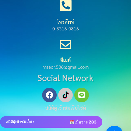
โทรศัพท์
0-5316-0816
อีเมล์
maeor.588@gmail.com
Social Network
สถิติผู้เข้าชมเว็บไชต์
ออนไลน์
2
วันนี้
45
เมื่อวาน
283
สถิติผู้เข้าชมเว็บ :
ทั้งหมด
22862